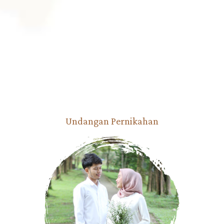
The Wedding Of
Yuli
dan
Adam
SABTU
11 | 02 | 2023
Kepada Yth.
Bapak/Ibu/Saudara/i
Nama Tamu
Di Tempat