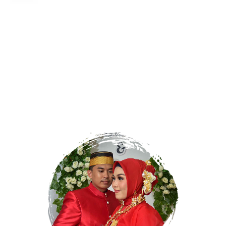
Wulan
dan
Nadil
MINGGU
06 | 08 | 2023
Kepada Yth.
Bapak/Ibu/Saudara/i
Nama Tamu
Di Tempat