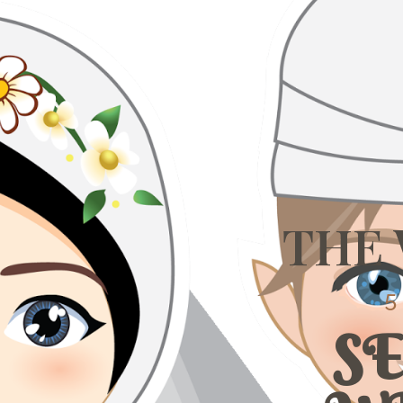
THE
5
S