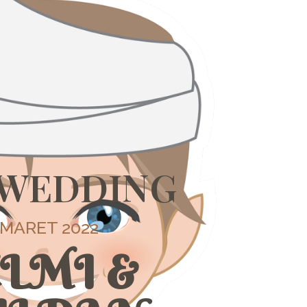
 WEDDING
 MARET 2022
ELMI &