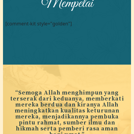
Mempelai
[comment-kit style="golden"]
“Semoga Allah menghimpun yang
terserak dari keduanya, memberkati
mereka berdua dan kiranya Allah
meningkatkan kualitas keturunan
mereka, menjadikannya pembuka
pintu rahmat, sumber ilmu dan
hikmah serta pemberi rasa aman