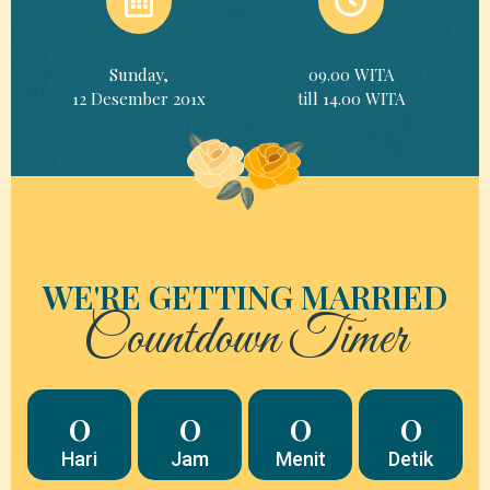
Sunday,
09.00 WITA
12 Desember 201x
till 14.00 WITA
WE'RE GETTING MARRIED
Countdown Timer
0
0
0
0
Hari
Jam
Menit
Detik