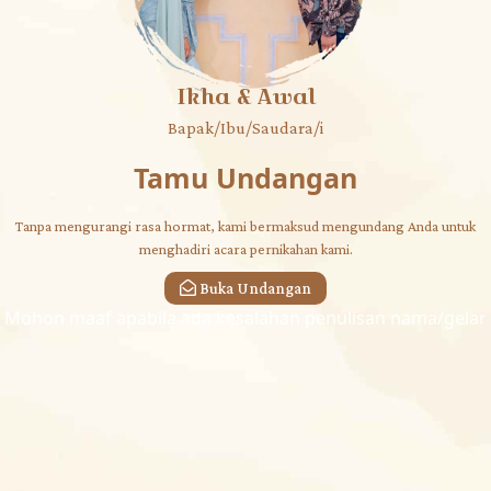
Senin
18 | Juli | 2022
Ikha & Awal
Bapak/Ibu/Saudara/i
Tamu Undangan
Kepada Yth.
Tanpa mengurangi rasa hormat, kami bermaksud mengundang Anda untuk
Bapak/Ibu/Saudara/i
menghadiri acara pernikahan kami.
Nama Tamu
Buka Undangan
Di Tempat
Mohon maaf apabila ada kesalahan penulisan nama/gelar