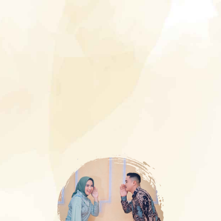
The Wedding Of
Ikha
dan
Awal